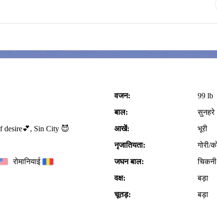
वजन:
99 lb
बाल:
सुनहरे
f desire💕, Sin City 😈
आखें:
भूरी
नृजातियता:
गोरी/क
रोमानियाई
जघन बाल:
चिकनी
वक्ष:
बड़ा
चूतड़:
बड़ा