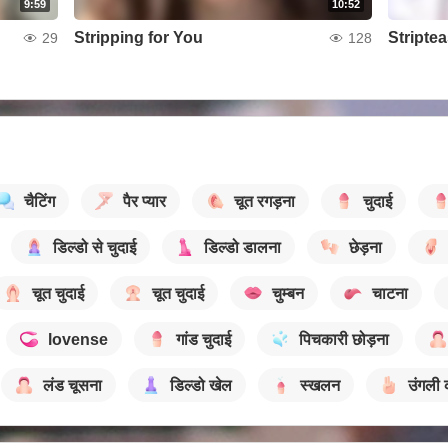
9:59
10:52
Stripping for You
29
128
चैटिंग
पैर प्यार
चूत रगड़ना
चुदाई
डिल्डो से चुदाई
डिल्डो डालना
छेड़ना
चूत चुदाई
चूत चुदाई
चुम्बन
चाटना
lovense
गांड चुदाई
पिचकारी छोड़ना
लंड चूसना
डिल्डो खेल
स्खलन
उंगली