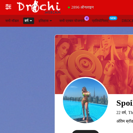
2896 ऑनलाइन
सभी मॉडल
वर्ग
इतिहास
सभी प्रचार योजनायें
प्रतियोगिताएं
DROCH
Spo
22 वर्ष, T
अंतिम ब्रॉड