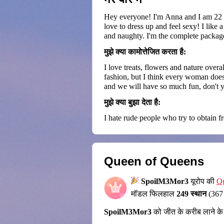
Hey everyone! I'm Anna and I am 22 yea
love to dress up and feel sexy! I like 
and naughty. I'm the complete package 
मुझे क्या कामोत्तेजित करता है:
I love treats, flowers and nature overall, always eager to learn more about how to protect it. I adore animals, they are so cute. I like jewelry and
fashion, but I think every woman does
and we will have so much fun, don't yo
find a way to share amazing moments t
मुझे क्या बुझा देता है:
reaching the absolute sublime pleasure
I hate rude people who try to obtain 
Queen of Queens
SpoilM3Mor3
यूरोप की
Qu
मॉडल फिलहाल
249 स्थान
(367
SpoilM3Mor3
को जीत के करीब लाने क