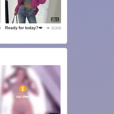
1
Ready for today?💋
0
11315
666 टोकन