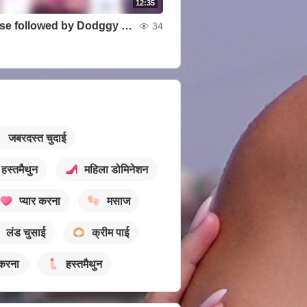
12:35
Striptease followed by Dodggy play
34
जबरदस्त चुदाई
हस्तमैथुन
महिला डोमिनेशन
प्यार करना
मसाज
लंड चुसाई
क्रीम पाई
 करना
हस्तमैथुन