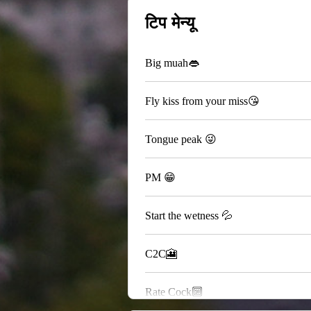
टिप मेन्यू
Big muah👄
Fly kiss from your miss😘
Tongue peak 😜
PM 😁
Start the wetness 💦
C2C🎦
Rate Cock🔟