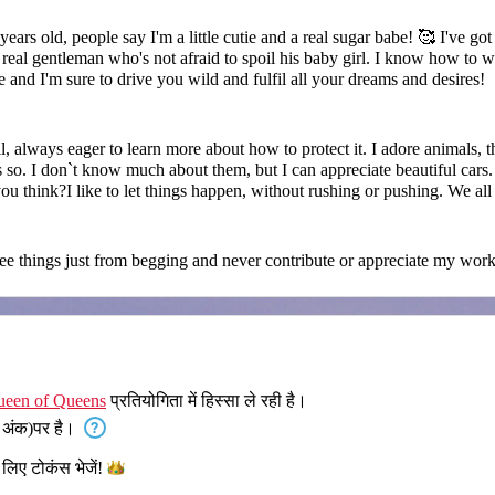
rs old, people say I'm a little cutie and a real sugar babe! 🥰 I've got 
a real gentleman who's not afraid to spoil his baby girl. I know how to w
and I'm sure to drive you wild and fulfil all your dreams and desires!
 so. I don`t know much about them, but I can appreciate beautiful car
u think?I like to let things happen, without rushing or pushing. We all
ogether, don`t you think?/ I hate one minute guys, I am the type of wo
.
free things just from begging and never contribute or appreciate my wor
een of Queens
प्रतियोगिता में हिस्सा ले रही है।
 अंक)पर है।
े लिए टोकंस
भेजें!