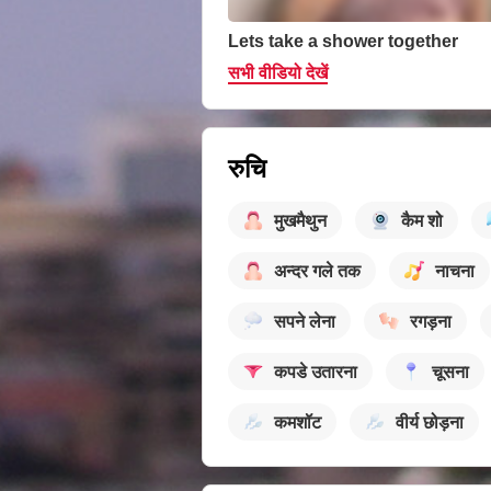
Lets take a shower together
सभी वीडियो देखें
रुचि
मुखमैथुन
कैम शो
अन्दर गले तक
नाचना
सपने लेना
रगड़ना
कपडे उतारना
चूसना
कमशॉट
वीर्य छोड़ना