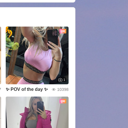
मुफ्त
1
✨ POV of the day ✨
7
10398
मुफ्त