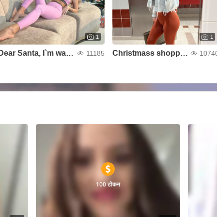
1
1
Dear Santa, I`m waiting 😜🎅
Christmass shopping 🎅🎅
11185
1074
100 टोकन