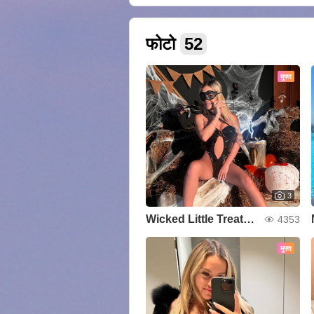
फोटो
52
मुफ्त
3
Wicked Little Treat🎃👻
4353
मुफ्त