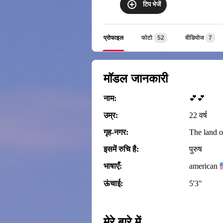
टिप भेजें
प्रोफाइल
फोटो
52
वीडियोज
7
मॉडल जानकारी
नाम:
💕💕
उम्र:
22 वर्ष
गृह‑नगर:
The land o
इसमें रुचि है:
पुरुष
भाषाएँ:
american
ऊंचाई:
5'3"
मेरे बारे में