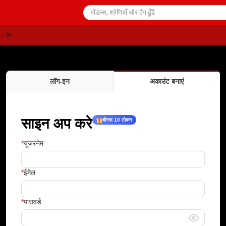
I ऐप
लॉग‑इन
अकाउंट बनाएं
साइन अप करे
बोनस 10 टोकन
यूज़रनेम
ईमेल
पासवर्ड