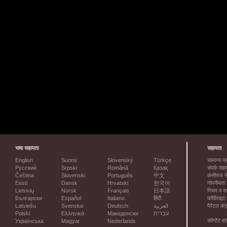
भाषा सहायता
सहायता
English
Suomi
Slovenský
Türkçe
सामान्य प्
Русский
Srpski
Română
Қазақ
संपर्क सह
Čeština
Slovenski
Português
中文
कंसीयज स
Eesti
Dansk
Hrvatski
한국어
गोपनीयता 
Lietuvių
Norsk
Français
日本語
नियम व शर्त
Български
Español
Italiano
हिंदी
कॉपीराइट 
Latviešu
Svenska
Deutsch
العربية
पैरेंटल कंट
Polski
Ελληνικά
Македонски
עברית
कॉन्टेंट ह
Українська
Magyar
Nederlands