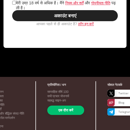
नियम और शर्तें
गोपनीयता नीति
मेरी उम्र 18 वर्ष से अधिक है। मैंने
और
पढ़
ली है।
अकाउंट बनाएं
लॉग इन करें
आपका पहले से ही अकाउंट है?
प्रतियोगिता / धन
सोशल नेटवर्क
रश्न
साप्ताहिक शीर्ष
100
Twitter
ायता
सभी प्रचार योजनायें
ेवा
सहबद्ध साइन-अप
Blog
नीति
ें
एक दौरा करें
Telegra
और बौद्धिक संपदा नीति
्रोल मार्गदर्शन
टाना